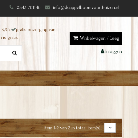
0342-701146
info@deappelboomvoorthuizen.nl
 3,95
gratis bezorging vanaf
 is gratis
Winkelwagen
/
Leeg
Inloggen
Item 1-2 van 2 in totaal item(s)