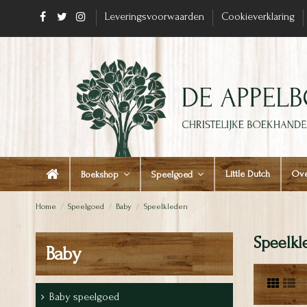
Leveringsvoorwaarden
Cookieverklaring
Little Dutch
Ove
Boekshop
Speelgoed
Home
Speelgoed
Baby
Speelkleden
Speelkl
Baby
Baby speelgoed