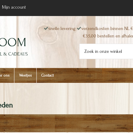
Mijn account
snelle levering
verzendkosten binnen NL €
€35,00 bestellen en afhalen
r ons
Weetjes
Contact
eden