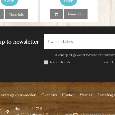
€ 28,95
€ 64,95
Meer Info
Meer Info
up to newsletter
U kunt op elk gewenst moment weer uitschr
Ik accepteer de
Algemene voorwaarden
en het
Leveringsvoorwaarden
Over ons
Contact
Weetjes
Bestelling 
oom
Hoofdstraat 177-B