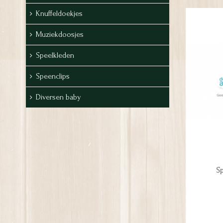
Knuffeldoekjes
Muziekdoosjes
Speelkleden
Speenclips
Diversen baby
Sp