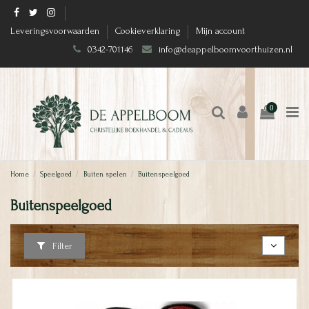
Leveringsvoorwaarden
Cookieverklaring
Mijn account
0342-701146
info@deappelboomvoorthuizen.nl
0
Home
Speelgoed
Buiten spelen
Buitenspeelgoed
Buitenspeelgoed
Filter