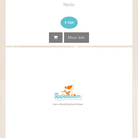
Nijntje
€ 15,95
Meer Info