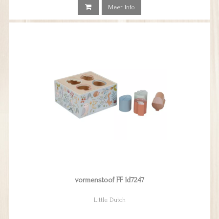
Meer Info
vormenstoof FF ld7247
Little Dutch