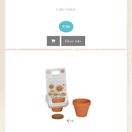
Little Dutch
€ 3,35
Meer Info