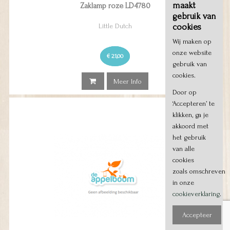
maakt
Zaklamp roze LD4780
gebruik van
cookies
Little Dutch
Wij maken op
onze website
€ 21,00
gebruik van
cookies.
Meer Info
Door op
‘Accepteren’ te
klikken, ga je
akkoord met
het gebruik
van alle
cookies
zoals omschreven
in onze
cookieverklaring
.
Accepteer