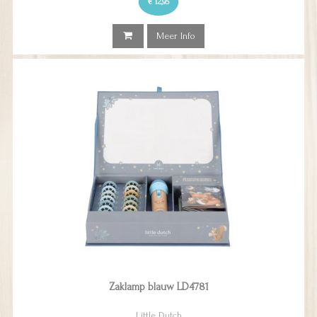
€ 12,95
Meer Info
Zaklamp blauw LD4781
Little Dutch