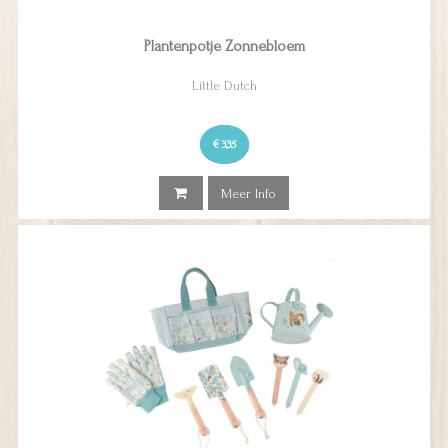
Plantenpotje Zonnebloem
Little Dutch
€ 3,35
Meer Info