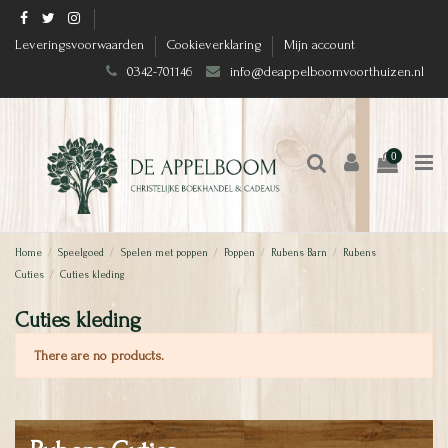
Leveringsvoorwaarden
Cookieverklaring
Mijn account
0342-701146
info@deappelboomvoorthuizen.nl
0
Home
Speelgoed
Spelen met poppen
Poppen
Rubens Barn
Rubens
Cuties
Cuties kleding
Cuties kleding
There are no products.