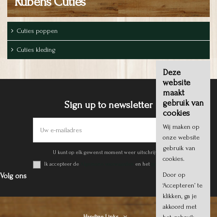
Rubens Cuties
Cuties poppen
Cuties kleding
Deze
website
maakt
gebruik van
Sign up to newsletter
cookies
Wij maken op
onze website
gebruik van
U kunt op elk gewenst moment weer uitschrijven.
cookies.
Ik accepteer de
Algemene voorwaarden
en het
privacy beleid
.
Door op
Volg ons
‘Accepteren’ te
klikken, ga je
akkoord met
Handige Links