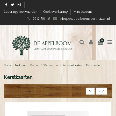
Leveringsvoorwaarden
Cookieverklaring
Mijn account
0342-701146
info@deappelboomvoorthuizen.nl
0
Home
Boekshop
Kaarten
Wenskaarten
Seizoenskaarten
Kerstkaarten
Kerstkaarten
2