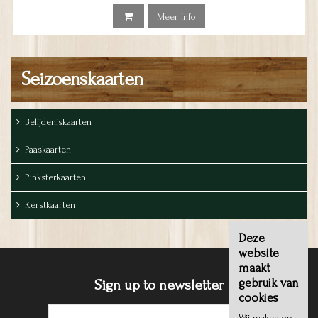
Meer Info
Seizoenskaarten
Belijdeniskaarten
Paaskaarten
Pinksterkaarten
Kerstkaarten
Deze
website
maakt
gebruik van
Sign up to newsletter
cookies
Wij maken op