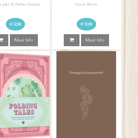
n, Jake & Parkin, Eleanor
Groot, Ren?e
€ 12,99
€ 15,99
Meer Info
Meer Info