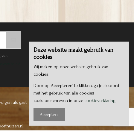
Deze website maakt gebruik van
cookies
Wij maken op onze website gebruik van
cookies.
lkaartjes Geboorte van
Dwing hen in te komen
Door op ‘Accepteren’ te klikken, ga je akkoord
Jezus set 5
met het gebruik van alle cookies
Brouwer, Willeke
Boston, Thomas
zoals omschreven in onze
cookieverklaring
.
€ 12,50
€ 10,95
Accepteer
Meer Info
Meer Info