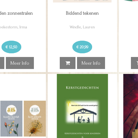
en zonnestralen
Biddend tekenen
ekestorm, Irma
Windle, Lauren
€ 12,50
€ 20,99
Meer Info
Meer Info