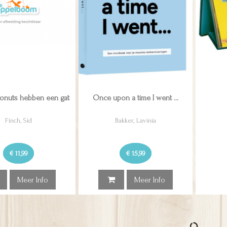
 donuts hebben een gat
Once upon a time I went ...
Finch, Sid
Bakker, Lavinia
€ 11,99
€ 15,99
Meer Info
Meer Info