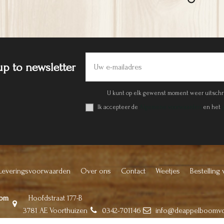
Weet ik veel
Hij is nabij
Verte
denhave, Mirjam
Agteresch, ds. H.J.
€ 22,99
€ 11,95
Meer Info
Meer Info