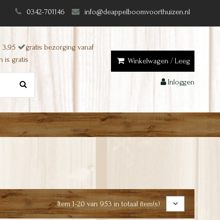
0342-701146
info@deappelboomvoorthuizen.nl
 3,95
gratis bezorging vanaf
 is gratis
Winkelwagen
/
Leeg
Inloggen
Item 1-20 van 953 in totaal item(s)