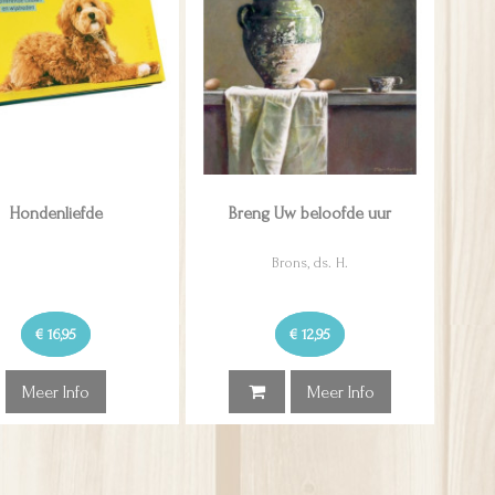
Hondenliefde
Breng Uw beloofde uur
Brons, ds. H.
€ 16,95
€ 12,95
Meer Info
Meer Info