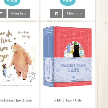
€ 20,00
€ 15,95
Meer Info
Meer Info
ie kleine, fijne dingen
Folding Tails / Cats