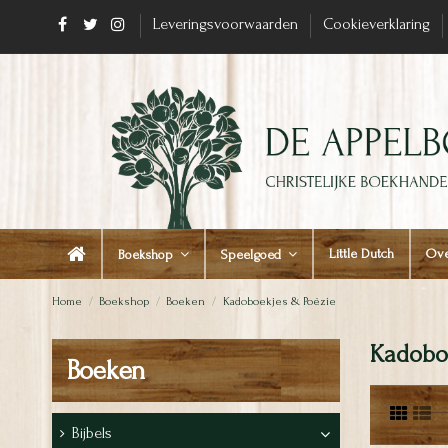
Leveringsvoorwaarden
Cookieverklaring
Little Dutch
Ove
Boekshop
Speelgoed
Home
Boekshop
Boeken
Kadoboekjes & Poëzie
Kadoboe
Boeken
Bijbels