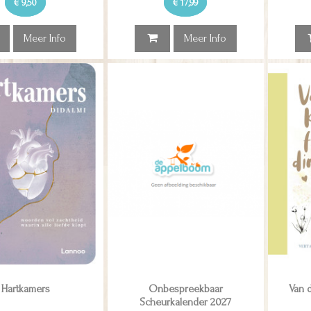
€ 9,50
€ 17,99
Meer Info
Meer Info
Hartkamers
Onbespreekbaar
Van d
Scheurkalender 2027