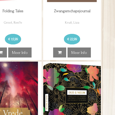
Folding Tales
Zwangerschapsjournal
Groot, Ren?e
Kruit, Liza
€ 15,99
€ 22,99
Meer Info
Meer Info