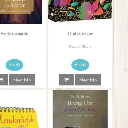
Vrede op aarde
Oud & nieuw
Neven, Nicole
€ 11,99
€ 12,99
Meer Info
Meer Info