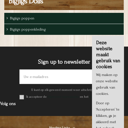
Bigjigs Dolls
Bigjigs poppen
Bigjigs poppenkleding
Deze
website
maakt
gebruik van
Sign up to newsletter
cookies
Wij maken op
onze website
gebruik van
U kunt op elk gewenst moment weer uitschrijven.
cookies.
Ik accepteer de
Algemene voorwaarden
en het
privacy beleid
.
Door op
Volg ons
‘Accepteren’ te
klikken, ga je
akkoord met
Handige Links