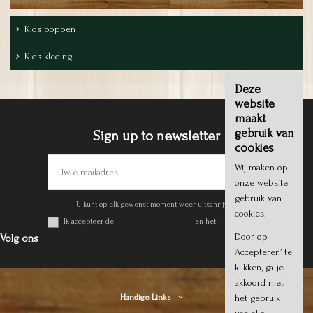
Kids poppen
Kids kleding
Deze
website
maakt
gebruik van
Sign up to newsletter
cookies
Wij maken op
onze website
gebruik van
U kunt op elk gewenst moment weer uitschrijven.
cookies.
Ik accepteer de
Algemene voorwaarden
en het
privacy beleid
.
Door op
Volg ons
‘Accepteren’ te
klikken, ga je
akkoord met
het gebruik
Handige Links