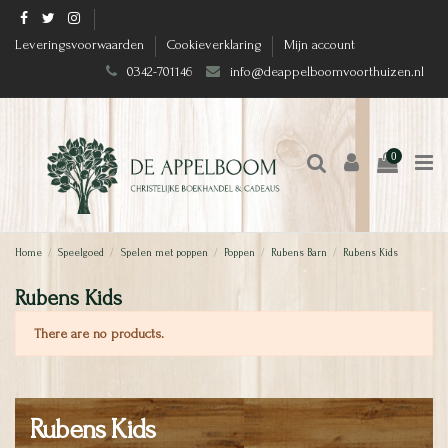
Leveringsvoorwaarden
Cookieverklaring
Mijn account
0342-701146
info@deappelboomvoorthuizen.nl
0
Home
Speelgoed
Spelen met poppen
Poppen
Rubens Barn
Rubens Kids
Rubens Kids
There are no products.
Rubens Kids