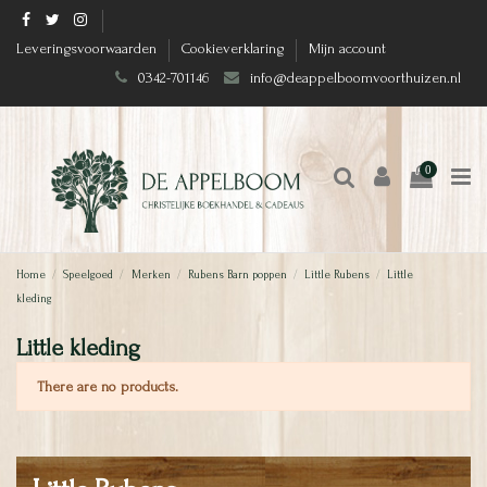
Leveringsvoorwaarden
Cookieverklaring
Mijn account
0342-701146
info@deappelboomvoorthuizen.nl
0
Home
Speelgoed
Merken
Rubens Barn poppen
Little Rubens
Little
kleding
Little kleding
There are no products.