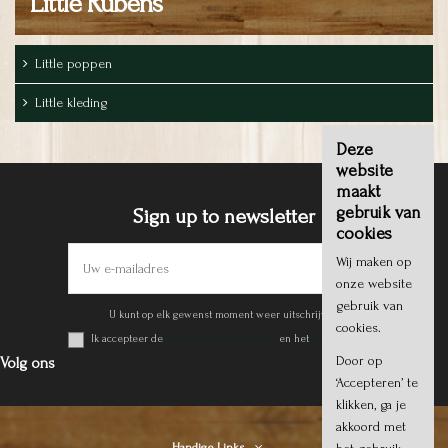
Little Rubens
Little poppen
Little kleding
Deze
website
maakt
gebruik van
Sign up to newsletter
cookies
Wij maken op
onze website
gebruik van
U kunt op elk gewenst moment weer uitschrijven.
cookies.
Ik accepteer de
Algemene voorwaarden
en het
privacy beleid
.
Door op
Volg ons
‘Accepteren’ te
klikken, ga je
akkoord met
Handige Links