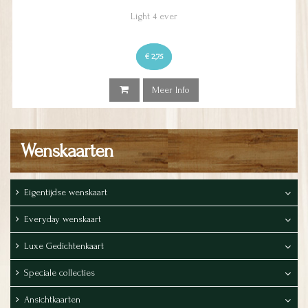
Light 4 ever
€ 2,75
Meer Info
Wenskaarten
Eigentijdse wenskaart
Everyday wenskaart
Luxe Gedichtenkaart
Speciale collecties
Ansichtkaarten