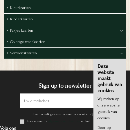
Kleurkaarten
Kinderkaarten
Pakjes kaarten
Overige wenskaarten
Seizoenskaarten
Deze
website
maakt
gebruik van
Sign up to newsletter
cookies
Wij maken op
onze website
gebruik van
U kunt op elk gewenst moment weer uitschrijven.
cookies.
Ik accepteer de
Algemene voorwaarden
en het
privacy beleid
.
Door op
Volg ons