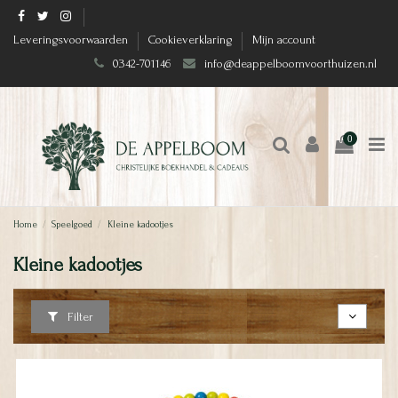
Leveringsvoorwaarden
Cookieverklaring
Mijn account
0342-701146
info@deappelboomvoorthuizen.nl
0
Home
Speelgoed
Kleine kadootjes
Kleine kadootjes
Filter