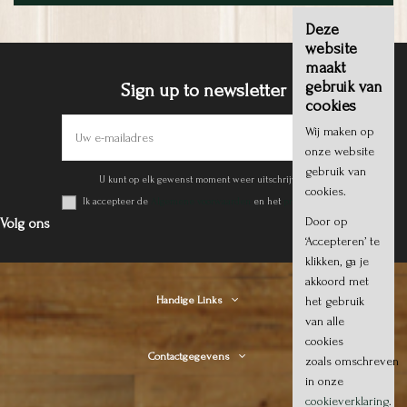
Deze
website
maakt
gebruik van
Sign up to newsletter
cookies
Wij maken op
onze website
gebruik van
U kunt op elk gewenst moment weer uitschrijven.
cookies.
Ik accepteer de
Algemene voorwaarden
en het
privacy beleid
.
Door op
Volg ons
‘Accepteren’ te
klikken, ga je
akkoord met
het gebruik
Handige Links
van alle
cookies
Contactgegevens
zoals omschreven
in onze
cookieverklaring
.