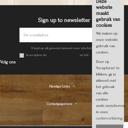
Deze
website
maakt
gebruik van
Sign up to newsletter
cookies
Wij maken op
onze website
gebruik van
U kunt op elk gewenst moment weer uitschrijven.
cookies.
Ik accepteer de
Algemene voorwaarden
en het
privacy beleid
.
Door op
Volg ons
‘Accepteren’ te
klikken, ga je
akkoord met
Handige Links
het gebruik
van alle
cookies
Contactgegevens
zoals omschreven
in onze
cookieverklaring
.