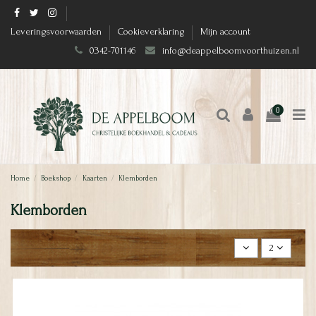
Leveringsvoorwaarden
Cookieverklaring
Mijn account
0342-701146
info@deappelboomvoorthuizen.nl
0
Home
Boekshop
Kaarten
Klemborden
Klemborden
2