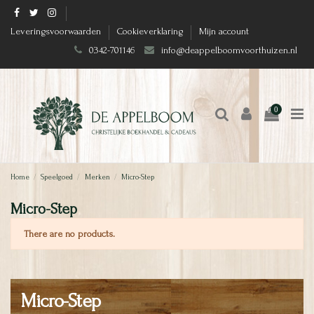
Leveringsvoorwaarden
Cookieverklaring
Mijn account
0342-701146
info@deappelboomvoorthuizen.nl
0
Home
Speelgoed
Merken
Micro-Step
Micro-Step
There are no products.
Micro-Step