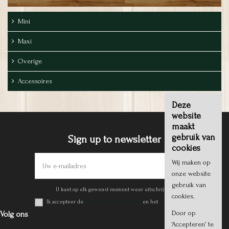
Mini
Maxi
Overige
Accessoires
Deze
website
maakt
gebruik van
Sign up to newsletter
cookies
Wij maken op
onze website
gebruik van
U kunt op elk gewenst moment weer uitschrijven.
cookies.
Ik accepteer de
Algemene voorwaarden
en het
privacy beleid
.
Door op
Volg ons
‘Accepteren’ te