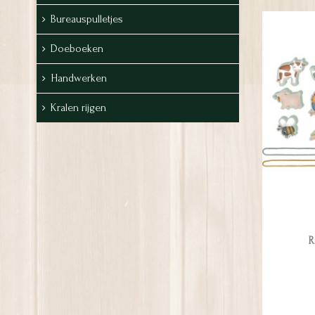
Bureauspulletjes
Doeboeken
Handwerken
Kralen rijgen
R