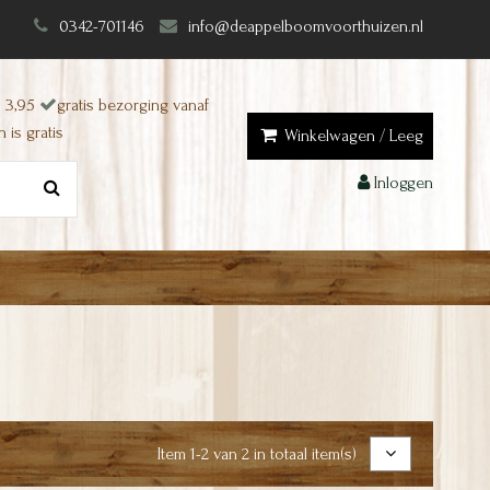
0342-701146
info@deappelboomvoorthuizen.nl
 3,95
gratis bezorging vanaf
 is gratis
Winkelwagen
/
Leeg
Inloggen
Item 1-2 van 2 in totaal item(s)