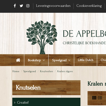
Leveringsvoorwaarden
Cookieverklaring
Little Dutch
Ove
Boekshop
Speelgoed
Home
Speelgoed
Knutselen
Kralen rijgen
Kralen 
Knutselen
Creatief