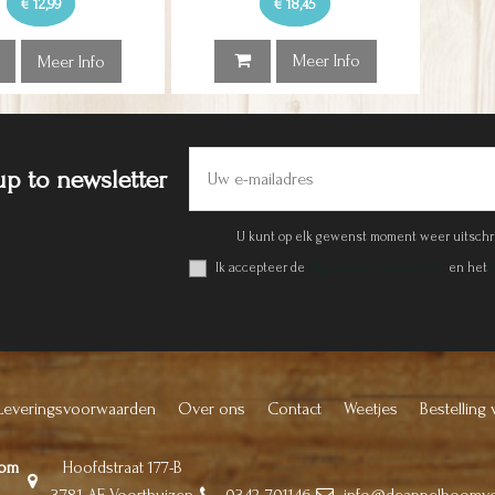
€ 12,99
€ 18,45
Meer Info
Meer Info
up to newsletter
U kunt op elk gewenst moment weer uitschr
Ik accepteer de
Algemene voorwaarden
en het
Leveringsvoorwaarden
Over ons
Contact
Weetjes
Bestelling 
oom
Hoofdstraat 177-B