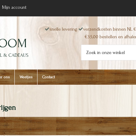
Mijn account
snelle levering
verzendkosten binnen NL €
€35,00 bestellen en afhalen
r ons
Weetjes
Contact
rijgen