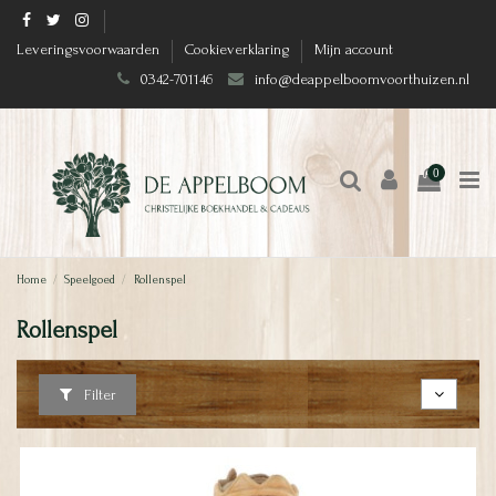
Leveringsvoorwaarden
Cookieverklaring
Mijn account
0342-701146
info@deappelboomvoorthuizen.nl
0
Home
Speelgoed
Rollenspel
Rollenspel
Filter