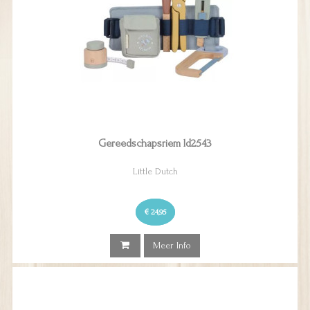
Gereedschapsriem ld2543
Little Dutch
€ 24,95
Meer Info