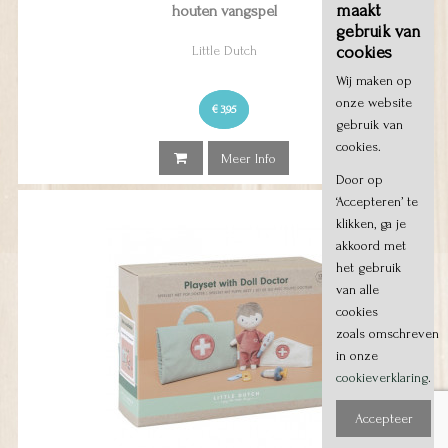
maakt
houten vangspel
gebruik van
cookies
Little Dutch
Wij maken op
onze website
€ 3,95
gebruik van
cookies.
Meer Info
Door op
‘Accepteren’ te
klikken, ga je
akkoord met
het gebruik
van alle
cookies
zoals omschreven
in onze
cookieverklaring
.
Accepteer