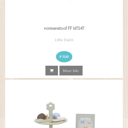
vormenstoof FF ld7247
Little Dutch
€ 12,50
Meer Info