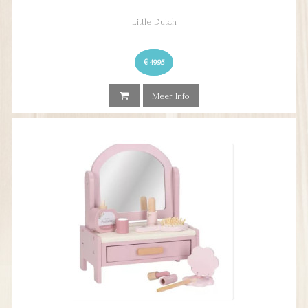
Little Dutch
€ 49,95
Meer Info