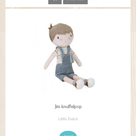
Jim knuffelpop
Little Dutch