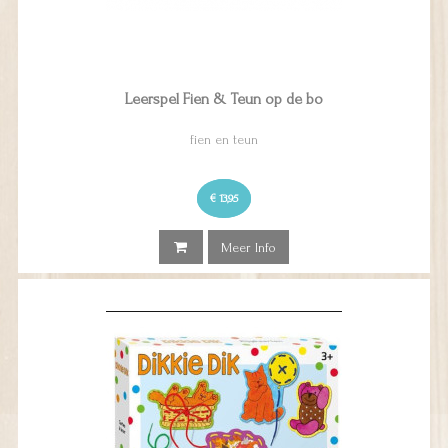
Leerspel Fien & Teun op de bo
fien en teun
€ 13,95
Meer Info