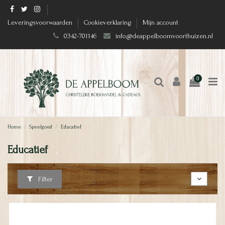
Leveringsvoorwaarden
Cookieverklaring
Mijn account
0342-701146
info@deappelboomvoorthuizen.nl
0
Home
Speelgoed
Educatief
Educatief
Filter