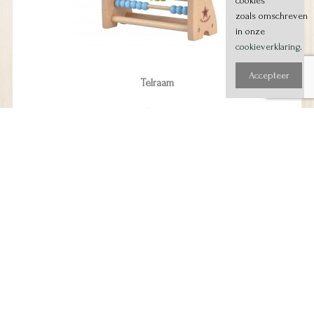
cookies
zoals omschreven
in onze
cookieverklaring
.
Accepteer
Telraam
Lelin Toys
€ 20,75
Meer Info