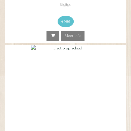
Bigjigs
€ 14,95
Meer Info