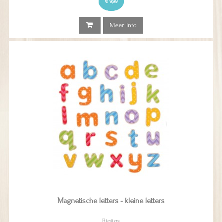
€ 9,99
Meer Info
Magnetische letters - kleine letters
Bigjigs