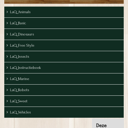
LaQ Animals
LaQ Basic
LaQ Dinosaurs
LaQ Free Style
LaQ Insects
LaQ Instructieboek
LaQ Marine
LaQ Robots
LaQ Sweet
LaQ Vehicles
Deze