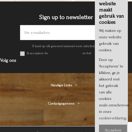
website
maakt
gebruik van
Sign up to newsletter
cookies
Wij maken op
onze website
gebruik van
U kunt op elk gewenst moment weer uitschrijven.
cookies.
Ik accepteer de
Algemene voorwaarden
en het
privacy beleid
.
Door op
Volg ons
‘Accepteren’ te
klikken, ga je
akkoord met
het gebruik
Handige Links
van alle
cookies
Contactgegevens
zoals omschreven
in onze
cookieverklaring
.
Accepteer