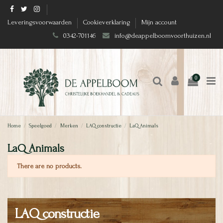
Leveringsvoorwaarden
Cookieverklaring
Mijn account
0342-701146
info@deappelboomvoorthuizen.nl
0
Home
Speelgoed
Merken
LAQ constructie
LaQ Animals
LaQ Animals
There are no products.
LAQ constructie