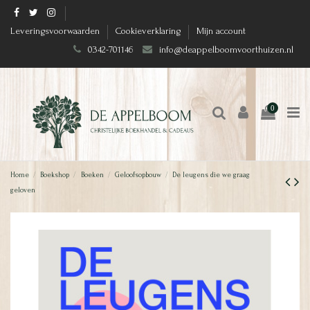
Leveringsvoorwaarden
Cookieverklaring
Mijn account
0342-701146
info@deappelboomvoorthuizen.nl
0
Home
Boekshop
Boeken
Geloofsopbouw
De leugens die we graag
geloven