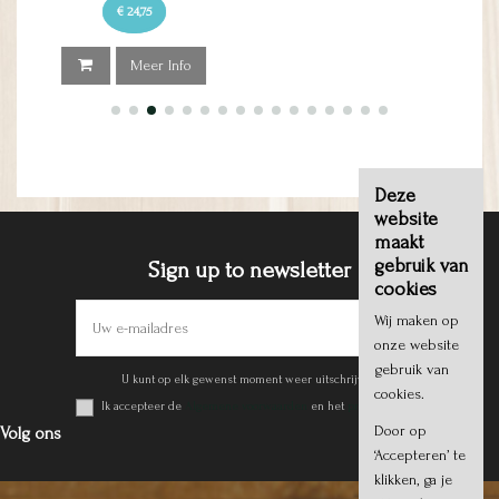
€ 13,90
Meer Info
Deze
website
maakt
gebruik van
Sign up to newsletter
cookies
Wij maken op
onze website
gebruik van
U kunt op elk gewenst moment weer uitschrijven.
cookies.
Ik accepteer de
Algemene voorwaarden
en het
privacy beleid
.
Door op
Volg ons
‘Accepteren’ te
klikken, ga je