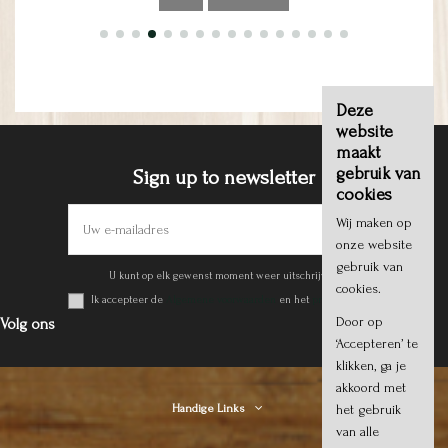
Deze
website
maakt
gebruik van
Sign up to newsletter
cookies
Wij maken op
onze website
gebruik van
U kunt op elk gewenst moment weer uitschrijven.
cookies.
Ik accepteer de
Algemene voorwaarden
en het
privacy beleid
.
Door op
Volg ons
‘Accepteren’ te
klikken, ga je
akkoord met
het gebruik
Handige Links
van alle