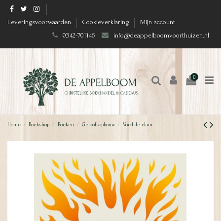
Leveringsvoorwaarden
Cookieverklaring
Mijn account
0342-701146
info@deappelboomvoorthuizen.nl
0
Home
Boekshop
Boeken
Geloofsopbouw
Voed de vlam