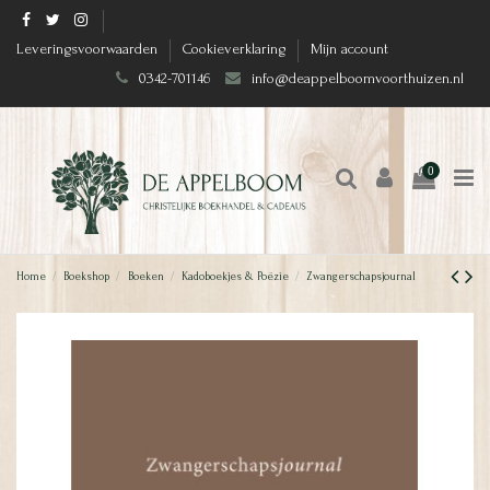
Leveringsvoorwaarden
Cookieverklaring
Mijn account
0342-701146
info@deappelboomvoorthuizen.nl
0
Home
Boekshop
Boeken
Kadoboekjes & Poëzie
Zwangerschapsjournal