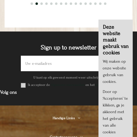
Deze
website
maakt
gebruik van
Sign up to newsletter
cookies
Wij maken op
onze website
gebruik van
U kunt op elk gewenst moment weer uitschrijven.
cookies.
Ik accepteer de
Algemene voorwaarden
en het
privacy beleid
.
Door op
Volg ons
‘Accepteren’ te
klikken, ga je
akkoord met
het gebruik
Handige Links
van alle
cookies