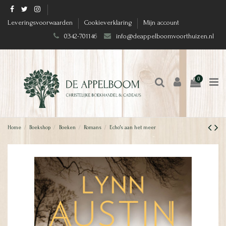
Leveringsvoorwaarden
Cookieverklaring
Mijn account
0342-701146
info@deappelboomvoorthuizen.nl
0
Home
Boekshop
Boeken
Romans
Echo's aan het meer