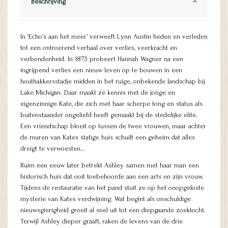
Beschrijving
In ‘Echo’s aan het meer’ verweeft Lynn Austin heden en verleden
tot een ontroerend verhaal over verlies, veerkracht en
verbondenheid. In 1873 probeert Hannah Wagner na een
ingrijpend verlies een nieuw leven op te bouwen in een
houthakkersstadje midden in het ruige, onbekende landschap bij
Lake Michigan. Daar maakt ze kennis met de jonge en
eigenzinnige Kate, die zich met haar scherpe tong en status als
buitenstaander ongeliefd heeft gemaakt bij de stedelijke elite.
Een vriendschap bloeit op tussen de twee vrouwen, maar achter
de muren van Kates statige huis schuilt een geheim dat alles
dreigt te verwoesten…
Ruim een eeuw later betrekt Ashley samen met haar man een
historisch huis dat ooit toebehoorde aan een arts en zijn vrouw.
Tijdens de restauratie van het pand stuit ze op het onopgeloste
mysterie van Kates verdwijning. Wat begint als onschuldige
nieuwsgierigheid groeit al snel uit tot een diepgaande zoektocht.
Terwijl Ashley dieper graaft, raken de levens van de drie