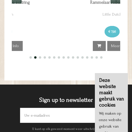
Rammelaar roller bunny
Little Dutch
€ 7,95
Meer Info
Deze
website
maakt
gebruik van
Sign up to newsletter
cookies
Wij maken op
onze website
gebruik van
U kunt op elk gewenst moment weer uitschrijven.