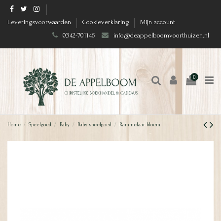
Leveringsvoorwaarden
Cookieverklaring
Mijn account
0342-701146
info@deappelboomvoorthuizen.nl
0
Home
Speelgoed
Baby
Baby speelgoed
Rammelaar bloem