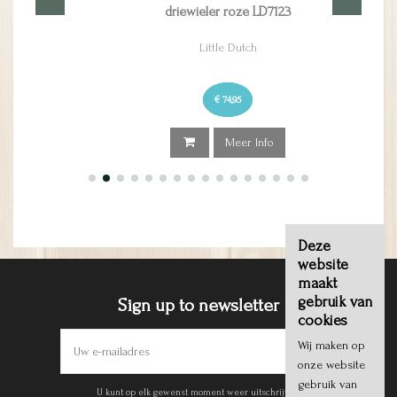
driewieler roze LD7123
Little Dutch
€ 74,95
Meer Info
Deze
website
maakt
gebruik van
Sign up to newsletter
cookies
Wij maken op
onze website
gebruik van
U kunt op elk gewenst moment weer uitschrijven.