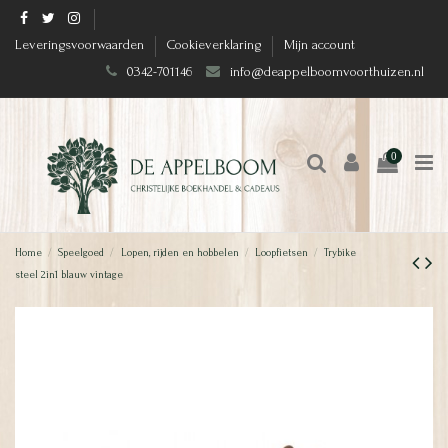
Leveringsvoorwaarden
Cookieverklaring
Mijn account
0342-701146
info@deappelboomvoorthuizen.nl
0
Home
Speelgoed
Lopen, rijden en hobbelen
Loopfietsen
Trybike
steel 2in1 blauw vintage