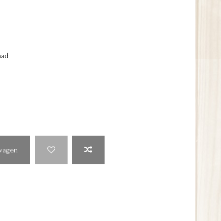
aad
lwagen