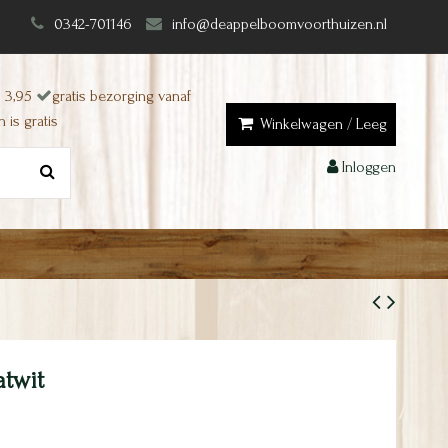
0342-701146
info@deappelboomvoorthuizen.nl
 3,95
gratis bezorging vanaf
 is gratis
Winkelwagen
/
Leeg
Inloggen
atwit