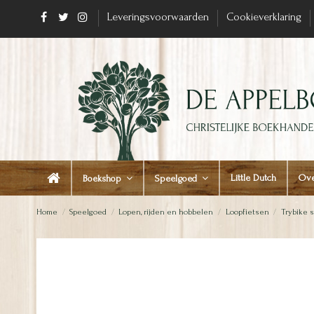
Leveringsvoorwaarden
Cookieverklaring
Little Dutch
Ove
Boekshop
Speelgoed
Home
Speelgoed
Lopen, rijden en hobbelen
Loopfietsen
Trybike s