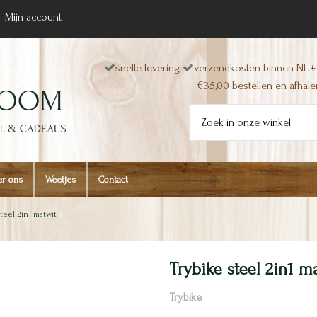
Mijn account
snelle levering
verzendkosten binnen NL €
€35,00 bestellen en afhalen
r ons
Weetjes
Contact
teel 2in1 matwit
Trybike steel 2in1 m
Trybike