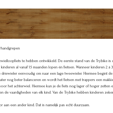
uurhandgrepen
ielloopfiets te hebben ontwikkeld. De eerste stand van de Trybike is de
 kinderen al vanaf 15 maanden lopen én fietsen. Wanneer kinderen 2 à 3 j
e driewieler eenvoudig om naar een lage tweewieler. Hiermee begint de v
ater nog beter balanceren en wordt het fietsen met trappers een makki
 voor het achterwiel. Hiermee kun je de fiets nog lager of hoger zetten
 en de vaardigheden van elk kind. Van de Trybike hebben kinderen zeker 4
r aan een ander kind. Dat is namelijk pas echt duurzaam.