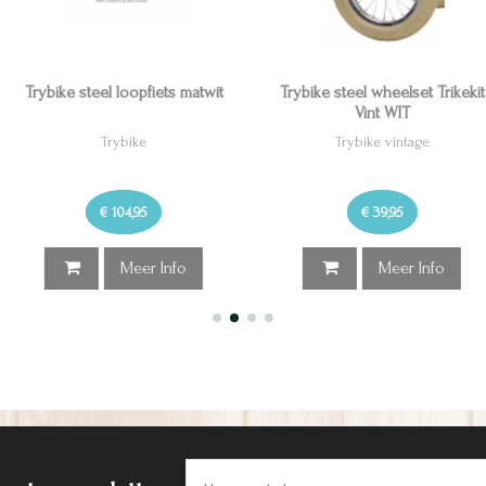
pfiets matwit
Trybike steel wheelset Trikekit
Trybike steel 
Vint WIT
ke
Trybike vintage
T
95
€ 39,95
€
er Info
Meer Info