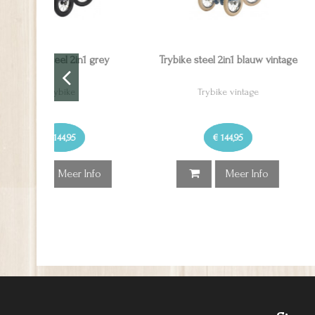
 grey
Trybike steel 2in1 blauw vintage
Trybike steel loo
Trybike vintage
Trybi
€ 144,95
€ 104,
nfo
Meer Info
Me