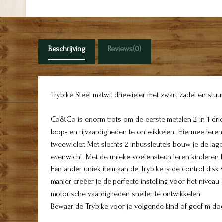
Beschrijving
Reviews
(0)
Trybike Steel matwit driewieler met zwart zadel en st
Co&Co is enorm trots om de eerste metalen 2-in-1 driew
loop- en rijvaardigheden te ontwikkelen. Hiermee leren
tweewieler. Met slechts 2 inbussleutels bouw je de lag
evenwicht. Met de unieke voetensteun leren kinderen l
Een ander uniek item aan de Trybike is de control disk
manier creëer je de perfecte instelling voor het niveau
motorische vaardigheden sneller te ontwikkelen.
Bewaar de Trybike voor je volgende kind of geef m doo