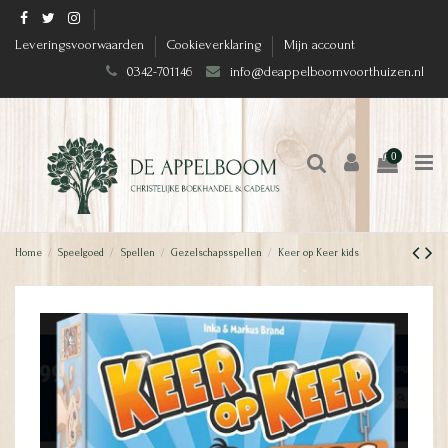
Leveringsvoorwaarden
Cookieverklaring
Mijn account
0342-701146
info@deappelboomvoorthuizen.nl
0
Home
Speelgoed
Spellen
Gezelschapsspellen
Keer op Keer kids