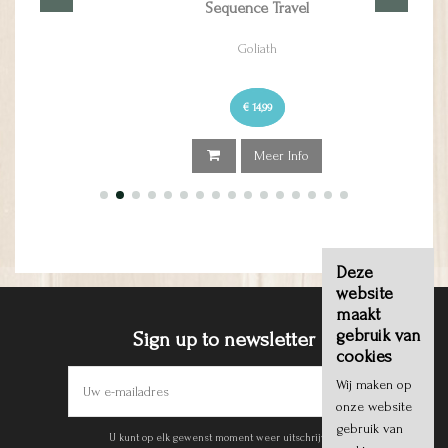
Sequence Travel
Goliath
€ 14,99
Meer Info
Deze
website
maakt
gebruik van
Sign up to newsletter
cookies
Wij maken op
onze website
gebruik van
U kunt op elk gewenst moment weer uitschrijven.