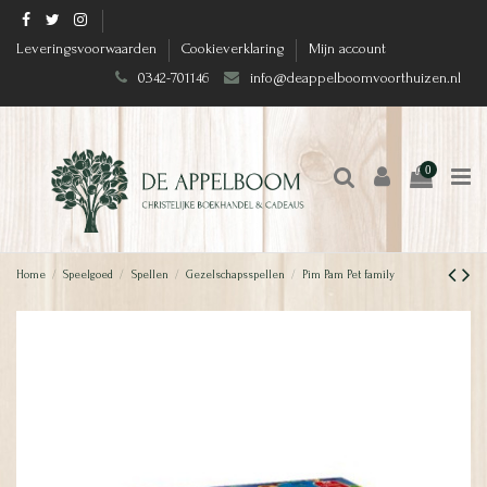
Leveringsvoorwaarden
Cookieverklaring
Mijn account
0342-701146
info@deappelboomvoorthuizen.nl
0
Home
Speelgoed
Spellen
Gezelschapsspellen
Pim Pam Pet family