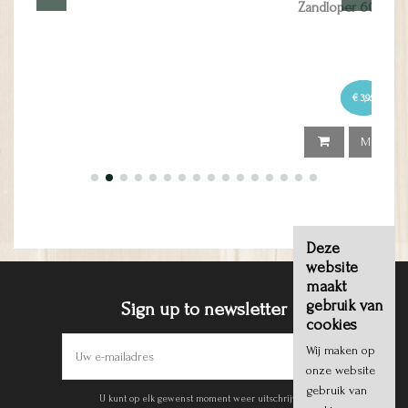
Zandloper 60 seconde
€ 3,95
Meer Info
Deze
website
maakt
gebruik van
Sign up to newsletter
cookies
Wij maken op
onze website
gebruik van
U kunt op elk gewenst moment weer uitschrijven.